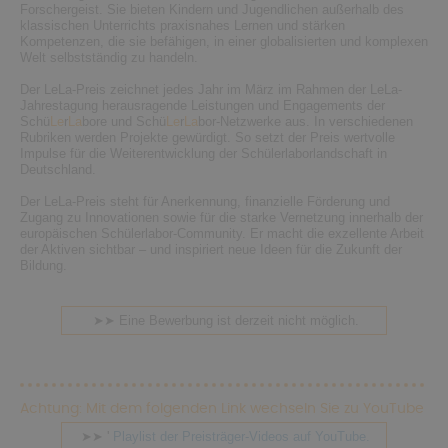
Forschergeist. Sie bieten Kindern und Jugendlichen außerhalb des
klassischen Unterrichts praxisnahes Lernen und stärken
Kompetenzen, die sie befähigen, in einer globalisierten und komplexen
Welt selbstständig zu handeln.
Der LeLa-Preis zeichnet jedes Jahr im März im Rahmen der LeLa-
Jahrestagung herausragende Leistungen und Engagements der
Schü
Le
r
La
bore und
Schü
Le
r
La
bor-Netzwerke aus. In verschiedenen
Rubriken werden Projekte gewürdigt. So setzt der Preis wertvolle
Impulse für die Weiterentwicklung der Schülerlaborlandschaft in
Deutschland.
Der LeLa-Preis steht für Anerkennung, finanzielle Förderung und
Zugang zu Innovationen sowie für die starke Vernetzung innerhalb der
europäischen Schülerlabor-Community. Er macht die exzellente Arbeit
der Aktiven sichtbar – und inspiriert neue Ideen für die Zukunft der
Bildung.
➤➤ Eine Bewerbung ist derzeit nicht möglich.
Achtung: Mit dem folgenden Link wechseln Sie zu YouTube
➤➤ '
Playlist der Preisträger-Videos auf YouTube.